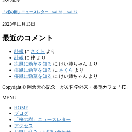
「桜の樹」ニュースレター vol 26, vol 27
2023年11月13日
最近のコメント
訃報
に
さくら
より
訃報
に
律
より
疾風に勁草を知る
に
けい姉ちゃん
より
疾風に勁草を知る
に
さくら
より
疾風に勁草を知る
に
けい姉ちゃん
より
Copyright © 岡倉天心記念 がん哲学外来・巣鴨カフェ「桜」 All Rig
MENU
HOME
ブログ
「桜の樹」ニュースレター
アクセス
お申し込み・お問い合わせ