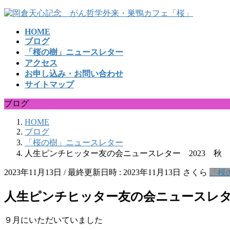
コ
ナ
ン
ビ
HOME
テ
ゲ
ブログ
ン
ー
「桜の樹」ニュースレター
ツ
シ
アクセス
へ
ョ
お申し込み・お問い合わせ
ス
ン
サイトマップ
キ
に
ッ
移
ブログ
プ
動
HOME
ブログ
「桜の樹」ニュースレター
人生ピンチヒッター友の会ニュースレター 2023 秋
2023年11月13日
/ 最終更新日時 :
2023年11月13日
さくら
「桜
人生ピンチヒッター友の会ニュースレター
９月にいただいていました