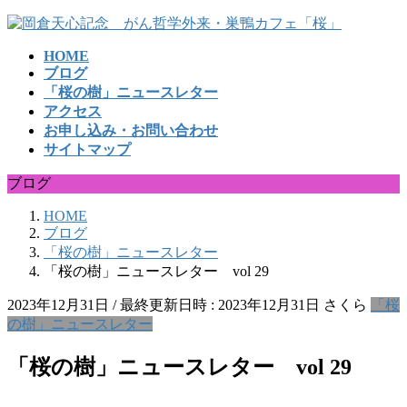
コ
ナ
ン
ビ
HOME
テ
ゲ
ブログ
ン
ー
「桜の樹」ニュースレター
ツ
シ
アクセス
へ
ョ
お申し込み・お問い合わせ
ス
ン
サイトマップ
キ
に
ッ
移
ブログ
プ
動
HOME
ブログ
「桜の樹」ニュースレター
「桜の樹」ニュースレター vol 29
2023年12月31日
/ 最終更新日時 :
2023年12月31日
さくら
「桜
の樹」ニュースレター
「桜の樹」ニュースレター vol 29