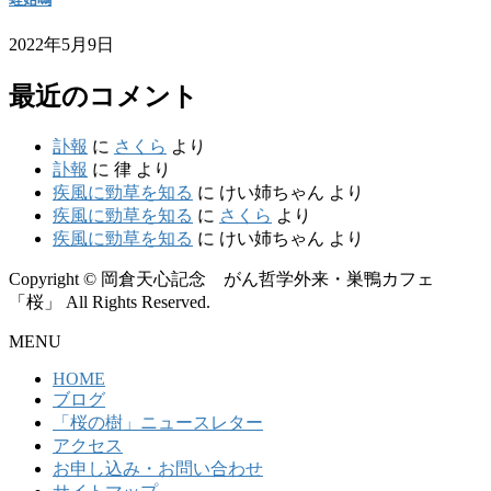
2022年5月9日
最近のコメント
訃報
に
さくら
より
訃報
に
律
より
疾風に勁草を知る
に
けい姉ちゃん
より
疾風に勁草を知る
に
さくら
より
疾風に勁草を知る
に
けい姉ちゃん
より
Copyright © 岡倉天心記念 がん哲学外来・巣鴨カフェ
「桜」 All Rights Reserved.
MENU
HOME
ブログ
「桜の樹」ニュースレター
アクセス
お申し込み・お問い合わせ