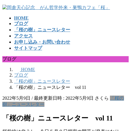
コ
ナ
ン
ビ
HOME
テ
ゲ
ブログ
ン
ー
「桜の樹」ニュースレター
ツ
シ
アクセス
へ
ョ
お申し込み・お問い合わせ
ス
ン
サイトマップ
キ
に
ッ
移
ブログ
プ
動
HOME
ブログ
「桜の樹」ニュースレター
「桜の樹」ニュースレター vol 11
2022年5月9日
/ 最終更新日時 :
2022年5月9日
さくら
「桜の
樹」ニュースレター
「桜の樹」ニュースレター vol 11