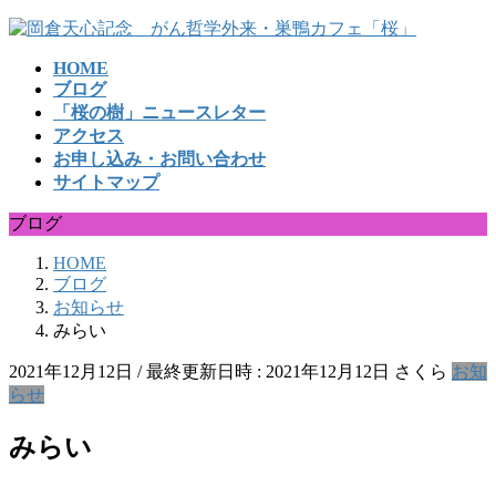
コ
ナ
ン
ビ
HOME
テ
ゲ
ブログ
ン
ー
「桜の樹」ニュースレター
ツ
シ
アクセス
へ
ョ
お申し込み・お問い合わせ
ス
ン
サイトマップ
キ
に
ッ
移
ブログ
プ
動
HOME
ブログ
お知らせ
みらい
2021年12月12日
/ 最終更新日時 :
2021年12月12日
さくら
お知
らせ
みらい