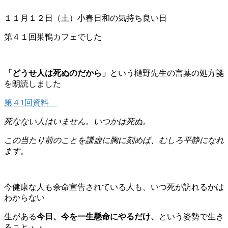
１１月１２日（土）小春日和の気持ち良い日
第４１回巣鴨カフェでした
「どうせ人は死ぬのだから」
という樋野先生の言葉の処方箋
を朗読しました
第４1回資料
死なない人はいません。いつかは死ぬ。
この当たり前のことを謙虚に胸に刻めば、むしろ平静になれ
ます。
今健康な人も余命宣告されている人も、いつ死が訪れるかは
わからない
生がある
今日、今を一生懸命にやるだけ、
という姿勢で生き
ること・・