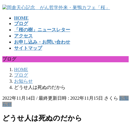
コ
ナ
ン
ビ
HOME
テ
ゲ
ブログ
ン
ー
「桜の樹」ニュースレター
ツ
シ
アクセス
へ
ョ
お申し込み・お問い合わせ
ス
ン
サイトマップ
キ
に
ッ
移
ブログ
プ
動
HOME
ブログ
お知らせ
どうせ人は死ぬのだから
2022年11月14日
/ 最終更新日時 :
2022年11月15日
さくら
お知
らせ
どうせ人は死ぬのだから