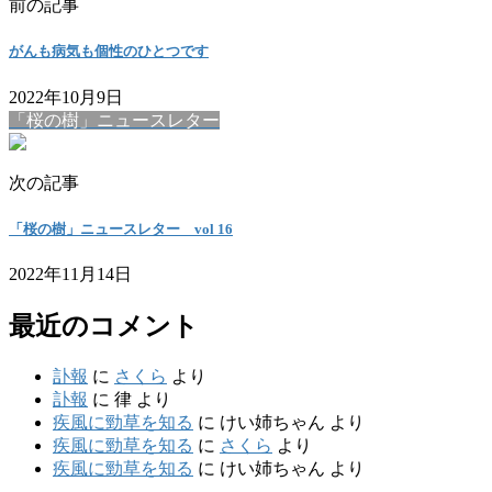
前の記事
がんも病気も個性のひとつです
2022年10月9日
「桜の樹」ニュースレター
次の記事
「桜の樹」ニュースレター vol 16
2022年11月14日
最近のコメント
訃報
に
さくら
より
訃報
に
律
より
疾風に勁草を知る
に
けい姉ちゃん
より
疾風に勁草を知る
に
さくら
より
疾風に勁草を知る
に
けい姉ちゃん
より