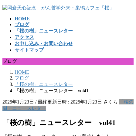
コ
ナ
ン
ビ
HOME
テ
ゲ
ブログ
ン
ー
「桜の樹」ニュースレター
ツ
シ
アクセス
へ
ョ
お申し込み・お問い合わせ
ス
ン
サイトマップ
キ
に
ッ
移
ブログ
プ
動
HOME
ブログ
「桜の樹」ニュースレター
「桜の樹」ニュースレター vol41
2025年1月23日
/ 最終更新日時 :
2025年1月23日
さくら
「桜の
樹」ニュースレター
「桜の樹」ニュースレター vol41