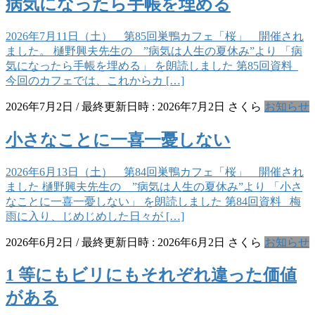
病気になったら手帳を埋める
2026年7月11日（土） 第85回巣鴨カフェ「桜」 開催され
ました。 樋野興夫先生の ”病気は人生の夏休み”より 「病
気になったら手帳を埋める」 を朗読しました 第85回資料
今回のカフェでは、これからカ […]
2026年7月2日
/ 最終更新日時 :
2026年7月2日
さくら
お知らせ
小さなことに一喜一憂しない
2026年6月13日（土） 第84回巣鴨カフェ「桜」 開催され
ました 樋野興夫先生の ”病気は人生の夏休み”より 「小さ
なことに一喜一憂しない」 を朗読しました 第84回資料 梅
雨に入り、じめじめした日々が […]
2026年6月2日
/ 最終更新日時 :
2026年6月2日
さくら
お知らせ
1 等にもビリにもそれぞれ違った価値
がある