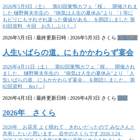
2026年5月9日（土） 第83回巣鴨カフェ「桜」 開催されま
した 樋野興夫先生の ”病気は人生の夏休み”より 「1 等に
もビリにもそれぞれ違った価値がある」 を朗読しました 第
83回資料 今回 お久しぶり […]
2026年5月3日
/ 最終更新日時 :
2026年5月3日
さくら
お知らせ
人生いばらの道、にもかかわらず宴会
2026年4月11日（土） 第82回巣鴨カフェ「桜」 開催され
ました。 樋野興夫先生の ”病気は人生の夏休み”より 「人
生いばらの道、にもかかわらず宴会」 を朗読しました。 第
82回資料 &n […]
2026年4月3日
/ 最終更新日時 :
2026年4月3日
さくら
日記
2026年 さくら
2026年 お花見 よく晴れて きれいだったので みなさんと
共有したいと思います。 谷中のさくらです 2026.3.24