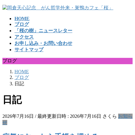
コ
ナ
ン
ビ
HOME
テ
ゲ
ブログ
ン
ー
「桜の樹」ニュースレター
ツ
シ
アクセス
へ
ョ
お申し込み・お問い合わせ
ス
ン
サイトマップ
キ
に
ッ
移
ブログ
プ
動
HOME
ブログ
日記
日記
2026年7月16日
/ 最終更新日時 :
2026年7月16日
さくら
お知ら
せ