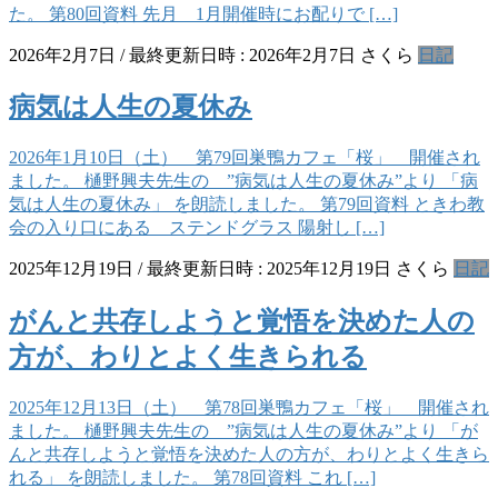
た。 第80回資料 先月 1月開催時にお配りで […]
2026年2月7日
/ 最終更新日時 :
2026年2月7日
さくら
日記
病気は人生の夏休み
2026年1月10日（土） 第79回巣鴨カフェ「桜」 開催され
ました。 樋野興夫先生の ”病気は人生の夏休み”より 「病
気は人生の夏休み」 を朗読しました。 第79回資料 ときわ教
会の入り口にある ステンドグラス 陽射し […]
2025年12月19日
/ 最終更新日時 :
2025年12月19日
さくら
日記
がんと共存しようと覚悟を決めた人の
方が、わりとよく生きられる
2025年12月13日（土） 第78回巣鴨カフェ「桜」 開催され
ました。 樋野興夫先生の ”病気は人生の夏休み”より 「が
んと共存しようと覚悟を決めた人の方が、わりとよく生きら
れる」 を朗読しました。 第78回資料 これ […]