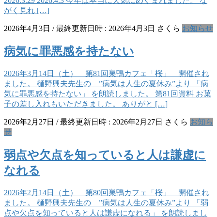
2026.3.29 2026.4.3 今年は本当に天気にめぐまれました。 な
がく見れ […]
2026年4月3日
/ 最終更新日時 :
2026年4月3日
さくら
お知らせ
病気に罪悪感を持たない
2026年3月14日（土） 第81回巣鴨カフェ「桜」 開催され
ました。 樋野興夫先生の ”病気は人生の夏休み”より 「病
気に罪悪感を持たない」 を朗読しました。 第81回資料 お菓
子の差し入れもいただきました。 ありがと […]
2026年2月27日
/ 最終更新日時 :
2026年2月27日
さくら
お知ら
せ
弱点や欠点を知っていると人は謙虚に
なれる
2026年2月14日（土） 第80回巣鴨カフェ「桜」 開催され
ました。 樋野興夫先生の ”病気は人生の夏休み”より 「弱
点や欠点を知っていると人は謙虚になれる」 を朗読しまし