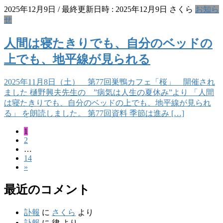
2025年12月9日
/ 最終更新日時 :
2025年12月9日
さくら
お知ら
せ
人間は寝たきりでも、自分のベッドの
上でも、地平線が見られる
2025年11月8日（土） 第77回巣鴨カフェ「桜」 開催され
ました 樋野興夫先生の ”病気は人生の夏休み”より 「人間
は寝たきりでも、自分のベッドの上でも、地平線が見られ
る」 を朗読しました。 第77回資料 季節は進み […]
固
1
投
固
2
定
稿
…
定
ペ
固
14
ペ
ー
の
»
定
ー
ジ
ペ
ペ
ジ
最近のコメント
ー
ー
ジ
ジ
訃報
に
さくら
より
訃報
に
律
より