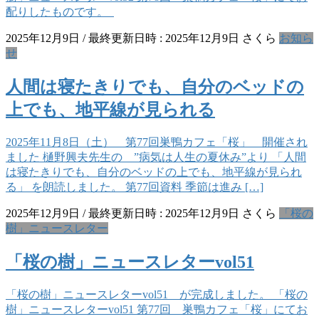
配りしたものです。
2025年12月9日
/ 最終更新日時 :
2025年12月9日
さくら
お知ら
せ
人間は寝たきりでも、自分のベッドの
上でも、地平線が見られる
2025年11月8日（土） 第77回巣鴨カフェ「桜」 開催され
ました 樋野興夫先生の ”病気は人生の夏休み”より 「人間
は寝たきりでも、自分のベッドの上でも、地平線が見られ
る」 を朗読しました。 第77回資料 季節は進み […]
2025年12月9日
/ 最終更新日時 :
2025年12月9日
さくら
「桜の
樹」ニュースレター
「桜の樹」ニュースレターvol51
「桜の樹」ニュースレターvol51 が完成しました。 「桜の
樹」ニュースレターvol51 第77回 巣鴨カフェ「桜」にてお