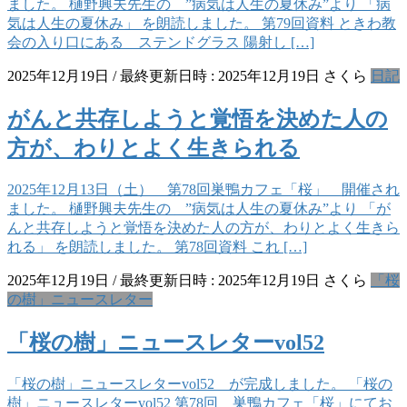
ました。 樋野興夫先生の ”病気は人生の夏休み”より 「病
気は人生の夏休み」 を朗読しました。 第79回資料 ときわ教
会の入り口にある ステンドグラス 陽射し […]
2025年12月19日
/ 最終更新日時 :
2025年12月19日
さくら
日記
がんと共存しようと覚悟を決めた人の
方が、わりとよく生きられる
2025年12月13日（土） 第78回巣鴨カフェ「桜」 開催され
ました。 樋野興夫先生の ”病気は人生の夏休み”より 「が
んと共存しようと覚悟を決めた人の方が、わりとよく生きら
れる」 を朗読しました。 第78回資料 これ […]
2025年12月19日
/ 最終更新日時 :
2025年12月19日
さくら
「桜
の樹」ニュースレター
「桜の樹」ニュースレターvol52
「桜の樹」ニュースレターvol52 が完成しました。 「桜の
樹」ニュースレターvol52 第78回 巣鴨カフェ「桜」にてお