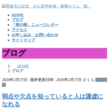
コ
ナ
ン
ビ
HOME
テ
ゲ
ブログ
ン
ー
「桜の樹」ニュースレター
ツ
シ
アクセス
へ
ョ
お申し込み・お問い合わせ
ス
ン
サイトマップ
キ
に
ッ
移
ブログ
プ
動
HOME
ブログ
2026年2月27日
/ 最終更新日時 :
2026年2月27日
さくら
お知ら
せ
弱点や欠点を知っていると人は謙虚に
なれる