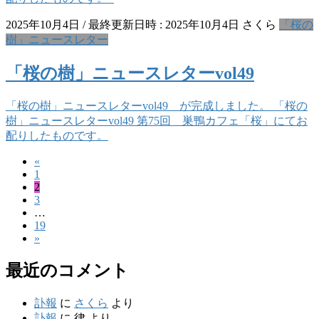
2025年10月4日
/ 最終更新日時 :
2025年10月4日
さくら
「桜の
樹」ニュースレター
「桜の樹」ニュースレターvol49
「桜の樹」ニュースレターvol49 が完成しました。 「桜の
樹」ニュースレターvol49 第75回 巣鴨カフェ「桜」にてお
配りしたものです。
«
投
固
1
稿
固
2
定
固
3
定
ペ
の
…
定
ペ
ー
固
19
ペ
ペ
ー
ジ
»
定
ー
ジ
ー
ペ
ジ
最近のコメント
ー
ジ
ジ
送
訃報
に
さくら
より
訃報
に
律
より